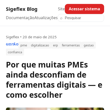
Sigeflex Blog
Site
Acessar sistema
Documentação
Atualizações
⌕
Pesquisar posts
Sigeflex • 20 de maio de 2025
GESTÃO
pme
digitalizacao
erp
ferramentas
gestao
confianca
Por que muitas PMEs
ainda desconfiam de
ferramentas digitais — e
como escolher