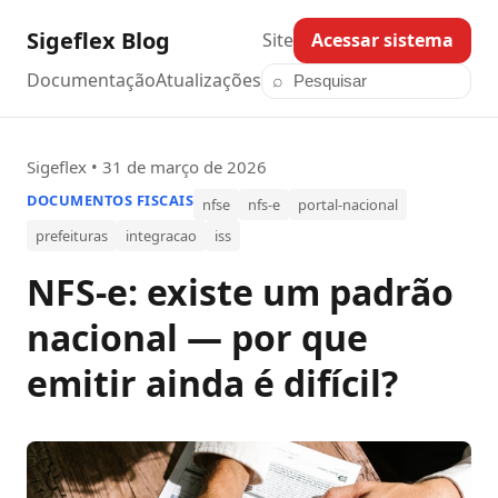
Sigeflex Blog
Site
Acessar sistema
Documentação
Atualizações
⌕
Pesquisar posts
Sigeflex • 31 de março de 2026
DOCUMENTOS FISCAIS
nfse
nfs-e
portal-nacional
prefeituras
integracao
iss
NFS-e: existe um padrão
nacional — por que
emitir ainda é difícil?