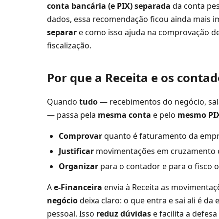
conta bancária (e PIX) separada
da conta pe
dados, essa recomendação ficou ainda mais i
separar
e como isso ajuda na comprovação de
fiscalização.
Por que a Receita e os cont
Quando
tudo
— recebimentos do negócio, sal
— passa pela
mesma conta
e pelo
mesmo PI
Comprovar
quanto é faturamento da empre
Justificar
movimentações em cruzamento co
Organizar
para o contador e para o fisco o
A
e-Financeira
envia à Receita as movimentaç
negócio
deixa claro: o que entra e sai ali é d
pessoal. Isso
reduz dúvidas
e facilita a defes