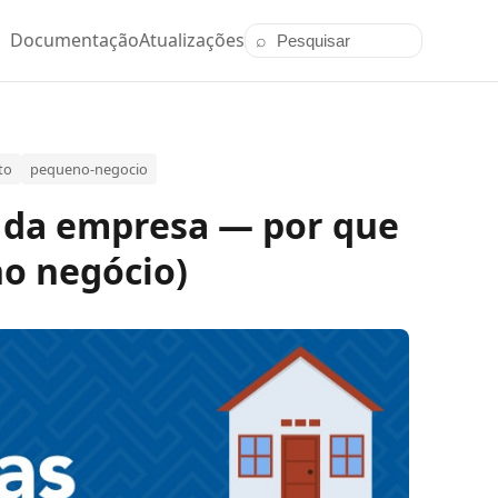
Documentação
Atualizações
⌕
Pesquisar posts
to
pequeno-negocio
a da empresa — por que
no negócio)